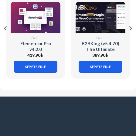
ÖZEL
ÖZEL
Elementor Pro
B2BKing (v5.4.70)
v4.2.0
The Ultimate
WooCommerce B2B
419,90
₺
389,90
₺
& Wholesale Plugin
SEPETE EKLE
SEPETE EKLE