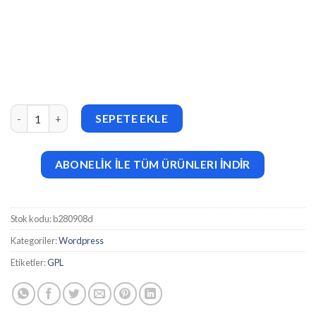
Monterra – Gardening and Landscaping Elementor Template Kit
SEPETE EKLE
ABONELİK İLE TÜM ÜRÜNLERI İNDİR
Stok kodu:
b280908d
Kategoriler:
Wordpress
Etiketler:
GPL