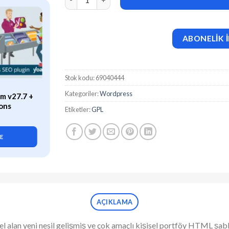
ABONELİK İ
Stok kodu:
69040444
ÖZEL
Kategoriler:
Wordpress
m v27.7 +
WP Rocket (v3.21.2) Caching
ons
Plugin for WordPress
Etiketler:
GPL
419,90
₺
LE
SEPETE EKLE
AÇIKLAMA
 alan yeni nesil gelişmiş ve çok amaçlı kişisel portföy HTML şablo