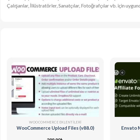
Çalışanlar, İllüstratörler, Sanatçılar, Fotoğrafçılar vb. için uygu
WOOCOMMERCE EKLENTILERI
WooCommerce Upload Files (v88.0)
Envato M