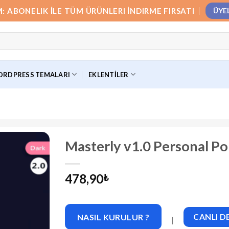
M: ABONELIK İLE TÜM ÜRÜNLERI İNDIRME FIRSATI
ÜYE
RDPRESS TEMALARI
EKLENTILER
Masterly v1.0 Personal P
478,90
₺
NASIL KURULUR ?
CANLI 
|