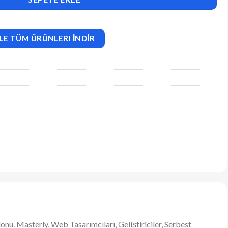
LE TÜM ÜRÜNLERI İNDİR
nu. Masterly, Web Tasarımcıları, Geliştiriciler, Serbest