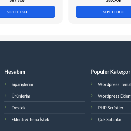
389,90
₺
389,90
₺
SEPETE EKLE
SEPETE EKLE
Hesabım
Popüler Kategori
Siparişlerim
Wordpress Temal
Ürünlerim
Wordpress Eklent
Destek
PHP Scriptler
Eklenti & Tema İstek
Çok Satanlar