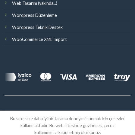
Web Tasarım (yakında...)
Wordpress Düzenleme
Wordpress Teknik Destek
WooCommerce XML Import
©
Bu site, size daha iyi bir tarama deneyimi sunmak için çerezler
2026 Eklenti Market
kullanmaktadır. Bu web sitesinde gezinerek, çerez
İADE
SATIŞ SÖZLEŞMESI
KVKK
kullanımımızı kabul etmiş olursunuz.