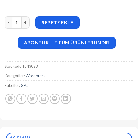
LottoLab (v2.0) online lottery platform adet
SEPETE EKLE
ABONELİK İLE TÜM ÜRÜNLERI İNDİR
Stok kodu:
fd43023f
Kategoriler:
Wordpress
Etiketler:
GPL
AÇIKLAMA