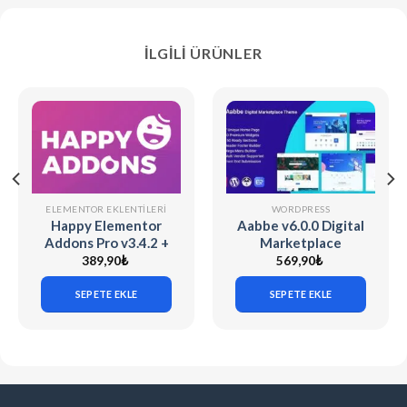
İLGILI ÜRÜNLER
ELEMENTOR EKLENTILERI
WORDPRESS
Happy Elementor
Aabbe v6.0.0 Digital
Addons Pro v3.4.2 +
Marketplace
v3.20.3
WordPress Theme
389,90
₺
569,90
₺
SEPETE EKLE
SEPETE EKLE