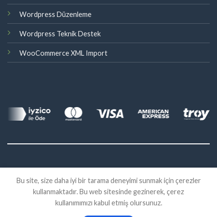
Wordpress Düzenleme
Wordpress Teknik Destek
WooCommerce XML Import
©
Bu site, size daha iyi bir tarama deneyimi sunmak için çerezler
2026 Eklenti Market
kullanmaktadır. Bu web sitesinde gezinerek, çerez
İADE
SATIŞ SÖZLEŞMESI
KVKK
kullanımımızı kabul etmiş olursunuz.