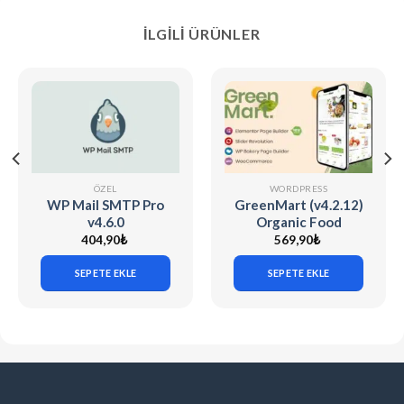
İLGILI ÜRÜNLER
ÖZEL
WORDPRESS
WP Mail SMTP Pro
GreenMart (v4.2.12)
v4.6.0
Organic Food
Woocommerce
404,90
₺
569,90
₺
WordPress Theme
SEPETE EKLE
SEPETE EKLE