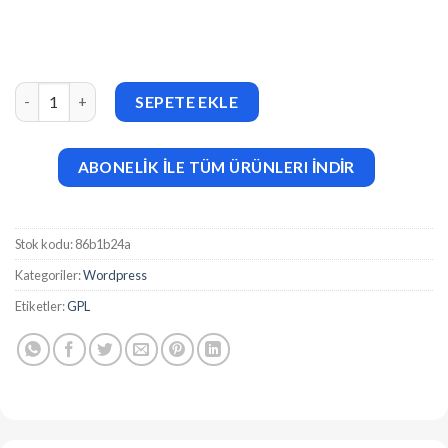
Lawhere (v1.0.4) Attorney WordPress Theme adet
SEPETE EKLE
ABONELİK İLE TÜM ÜRÜNLERI İNDİR
Stok kodu:
86b1b24a
Kategoriler:
Wordpress
Etiketler:
GPL