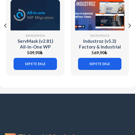
WORDPRESS
WORDPRESS
ServMask (v2.81)
Industroz (v5.3)
All-in-One WP
Factory & Industrial
Migration Unlimited
WordPress Theme
509,90
₺
569,90
₺
Extension
SEPETE EKLE
SEPETE EKLE