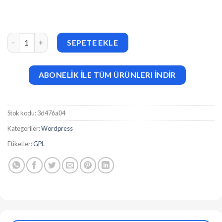
La Diva v1.1.1 Beauty Salon & Spa WordPress Theme adet
SEPETE EKLE
ABONELİK İLE TÜM ÜRÜNLERI İNDİR
Stok kodu:
3d476a04
Kategoriler:
Wordpress
Etiketler:
GPL