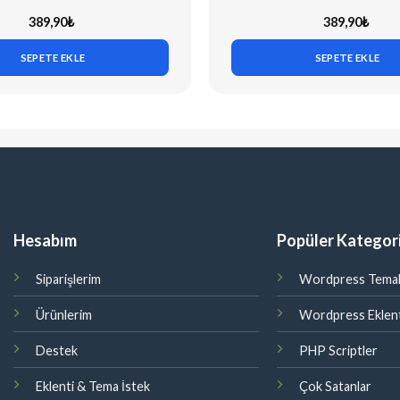
389,90
₺
389,90
₺
SEPETE EKLE
SEPETE EKLE
Hesabım
Popüler Kategori
Siparişlerim
Wordpress Temal
Ürünlerim
Wordpress Eklent
Destek
PHP Scriptler
Eklenti & Tema İstek
Çok Satanlar