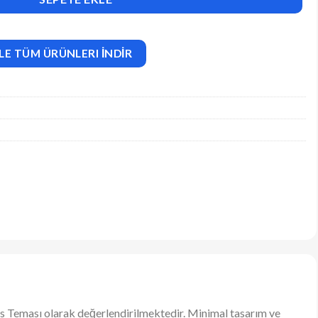
LE TÜM ÜRÜNLERI İNDİR
ss Teması olarak değerlendirilmektedir. Minimal tasarım ve