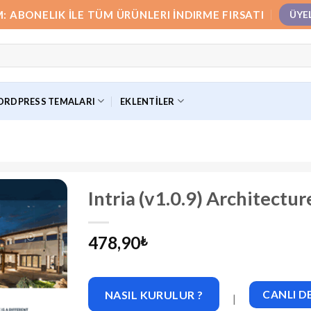
M: ABONELIK İLE TÜM ÜRÜNLERI İNDIRME FIRSATI
ÜYE
RDPRESS TEMALARI
EKLENTILER
Intria (v1.0.9) Architect
478,90
₺
NASIL KURULUR ?
CANLI 
|