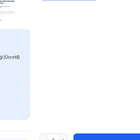
 (Ücretli)
Intria (v1.0.9) Architecture and Interior Word