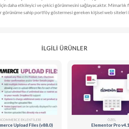
 için daha etkileyici ve çekici görünmesini sağlayacaktır. Mimarlık f
ir görünüme sahip portföy göstermesi gereken kişisel web siteleri iç
İLGILI ÜRÜNLER
COMMERCE EKLENTILERI
ÖZEL
rce Upload Files (v88.0)
Elementor Pro v4.1