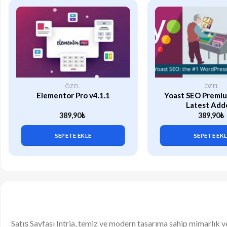
ÖZEL
ÖZEL
Elementor Pro v4.1.1
Yoast SEO Premiu
Latest Add
389,90
₺
389,90
₺
SEPETE EKLE
SEPETE EK
Satış Sayfası Intria, temiz ve modern tasarıma sahip mimarlık 