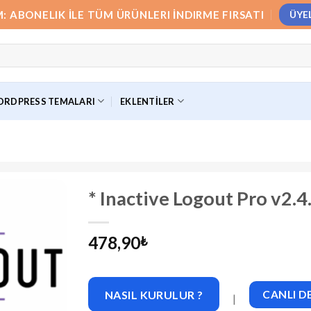
M: ABONELIK İLE TÜM ÜRÜNLERI İNDIRME FIRSATI
ÜYE
RDPRESS TEMALARI
EKLENTILER
* Inactive Logout Pro v2.4
478,90
₺
NASIL KURULUR ?
CANLI 
|