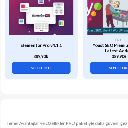
ÖZEL
ÖZEL
Elementor Pro v4.1.1
Yoast SEO Premiu
Latest Add
389,90
₺
389,90
₺
SEPETE EKLE
SEPETE EK
Temel Avantajlar ve Özellikler PRO paketiyle daha güvenli gez