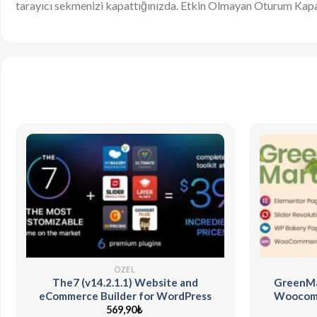
tarayıcı sekmenizi kapattığınızda. Etkin Olmayan Oturum Kapa
ÖZEL
The7 (v14.2.1.1) Website and
GreenMar
eCommerce Builder for WordPress
Woocom
569,90
₺