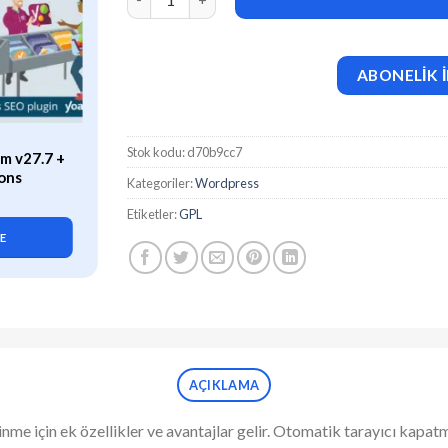
ABONELİK İ
ÖZEL
Stok kodu:
d70b9cc7
m v27.7 +
WP Rocket (v3.21.2) Caching
ons
Plugin for WordPress
Kategoriler:
Wordpress
419,90
₺
Etiketler:
GPL
LE
SEPETE EKLE
AÇIKLAMA
inme için ek özellikler ve avantajlar gelir. Otomatik tarayıcı k