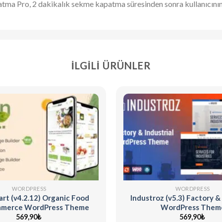
tma Pro, 2 dakikalık sekme kapatma süresinden sonra kullanıcını
İLGILI ÜRÜNLER
WORDPRESS
WORDPRESS
t (v4.2.12) Organic Food
Industroz (v5.3) Factory & 
merce WordPress Theme
WordPress Them
569,90
₺
569,90
₺