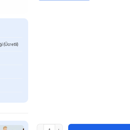
 (Ücretli)
* Inactive Logout Pro v2.4.0 adet