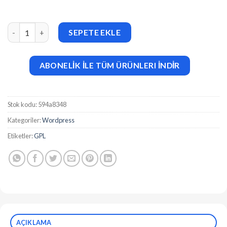
Image Swap addon for elementor v1.0 adet
SEPETE EKLE
ABONELİK İLE TÜM ÜRÜNLERI İNDİR
Stok kodu:
594a8348
Kategoriler:
Wordpress
Etiketler:
GPL
AÇIKLAMA