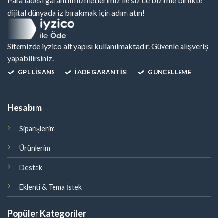
Para iadesi garantili hizmetlerimiz ile siz de bizimle birlikte
dijital dünyada iz bırakmak için adım atın!
Sitemizde iyzico alt yapısı kullanılmaktadır. Güvenle alışveriş
yapabilirsiniz.
GPL LISANS
İADE GARANTİSİ
GÜNCELLEME
Hesabım
Siparişlerim
Ürünlerim
Destek
Eklenti & Tema İstek
Popüler Kategoriler