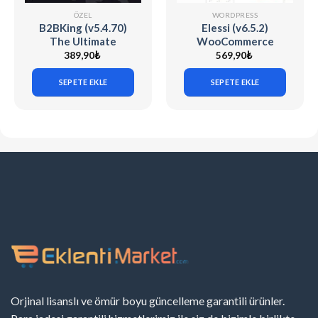
ÖZEL
WORDPRESS
B2BKing (v5.4.70)
Elessi (v6.5.2)
The Ultimate
WooCommerce
WooCommerce B2B
AJAX WP Theme
389,90
₺
569,90
₺
& Wholesale Plugin
SEPETE EKLE
SEPETE EKLE
Orjinal lisanslı ve ömür boyu güncelleme garantili ürünler.