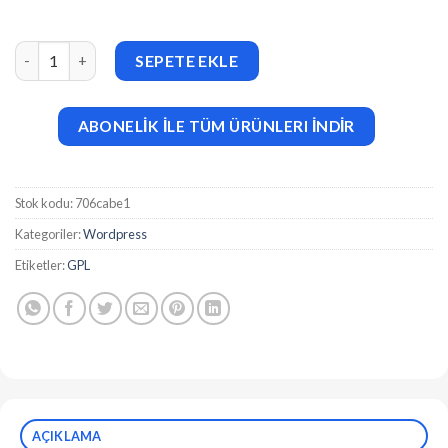
Hover Box Elementor Page Builder Addon v1.0.4 adet
SEPETE EKLE
ABONELİK İLE TÜM ÜRÜNLERI İNDİR
Stok kodu:
706cabe1
Kategoriler:
Wordpress
Etiketler:
GPL
AÇIKLAMA