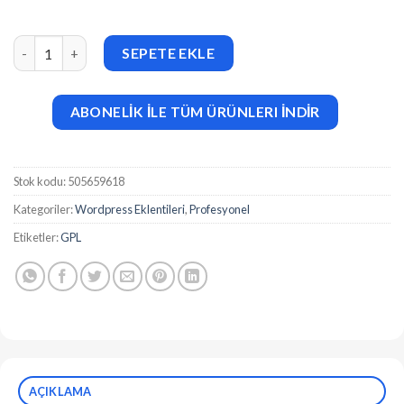
Hide My WP Ghost Premium v8.2.18 adet
SEPETE EKLE
ABONELİK İLE TÜM ÜRÜNLERI İNDİR
Stok kodu:
505659618
Kategoriler:
Wordpress Eklentileri
,
Profesyonel
Etiketler:
GPL
AÇIKLAMA