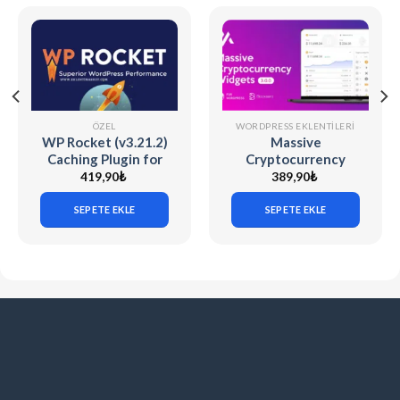
ÖZEL
WORDPRESS EKLENTILERI
WP Rocket (v3.21.2)
Massive
Caching Plugin for
Cryptocurrency
WordPress
Widgets Crypto
419,90
₺
389,90
₺
Plugin v3.3.1
SEPETE EKLE
SEPETE EKLE