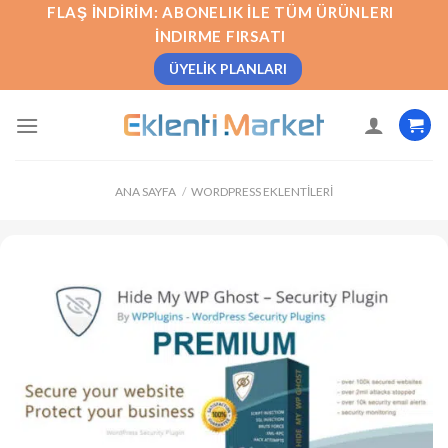
İçeriğe
FLAŞ İNDIRIM: ABONELIK İLE TÜM ÜRÜNLERI
atla
İNDIRME FIRSATI
ÜYELIK PLANLARI
ANA SAYFA
/
WORDPRESS EKLENTILERI