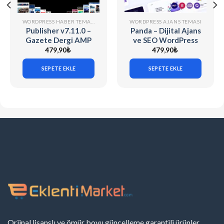
WORDPRESS HABER TEMALARI
WORDPRESS AJANS TEMASI
Publisher v7.11.0 –
Panda – Dijital Ajans
Gazete Dergi AMP
ve SEO WordPress
Uyumlu WordPress
Tema
479,90
₺
479,90
₺
Teması
SEPETE EKLE
SEPETE EKLE
Orjinal lisanslı ve ömür boyu güncelleme garantili ürünler.