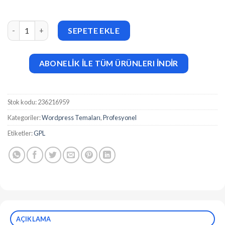
Globax v4.0 Logistics WordPress Theme + Woocommerce adet
SEPETE EKLE
ABONELİK İLE TÜM ÜRÜNLERI İNDİR
Stok kodu:
236216959
Kategoriler:
Wordpress Temaları
,
Profesyonel
Etiketler:
GPL
AÇIKLAMA