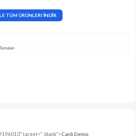
LE TÜM ÜRÜNLERI İNDİR
Temaları
/19196010" target="_blank">
Canlı Demo