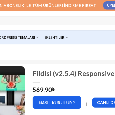
M: ABONELIK İLE TÜM ÜRÜNLERI İNDIRME FIRSATI
ÜYE
RDPRESS TEMALARI
EKLENTILER
Fildisi (v2.5.4) Respons
569,90
₺
NASIL KURULUR ?
CANLI 
|