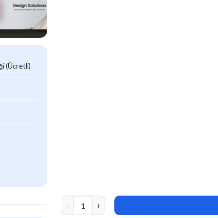
 (Ücretli)
Fildisi (v2.5.4) Responsive Multi-Purpose WP 