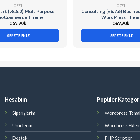
ÖZEL
ÖZEL
t (v8.5.2) MultiPurpose
Consulting (v6.7.6) Busine
oCommerce Theme
WordPress Them
569,90
₺
569,90
₺
SEPETE EKLE
SEPETE EKLE
Hesabım
Popüler Kategori
Siparişlerim
Wordpress Temal
Ürünlerim
Wordpress Eklent
Destek
PHP Scriptler