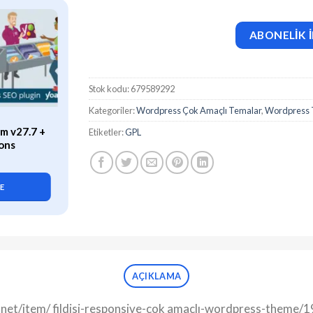
ABONELİK İ
Stok kodu:
679589292
Kategoriler:
Wordpress Çok Amaçlı Temalar
,
Wordpress 
ÖZEL
m v27.7 +
WP Rocket (v3.21.2) Caching
Etiketler:
GPL
ons
Plugin for WordPress
419,90
₺
LE
SEPETE EKLE
AÇIKLAMA
st.net/item/ fildisi-responsive-çok amaçlı-wordpress-theme