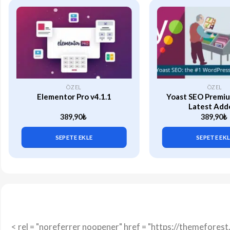
ÖZEL
ÖZEL
Elementor Pro v4.1.1
Yoast SEO Premiu
Latest Add
389,90
₺
389,90
₺
SEPETE EKLE
SEPETE EK
< rel = "noreferrer noopener" href = "https://themefore