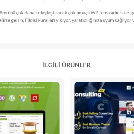
m ömrünü çok daha kolaylaştıracak çok amaçlı WP temasıdır. İster gene
gelirse gelsin, Fildisi kuralları yıkıyor, yaratıcılığınıza uyum sağlı
İLGILI ÜRÜNLER