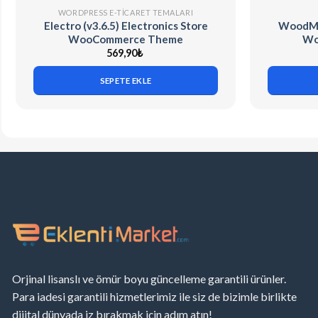
WORDPRESS E-TICARET TEMALARI
Electro (v3.6.5) Electronics Store
WoodMar
WooCommerce Theme
Wo
569,90
₺
SEPETE EKLE
Orjinal lisanslı ve ömür boyu güncelleme garantili ürünler.
Para iadesi garantili hizmetlerimiz ile siz de bizimle birlikte
dijital dünyada iz bırakmak için adım atın!