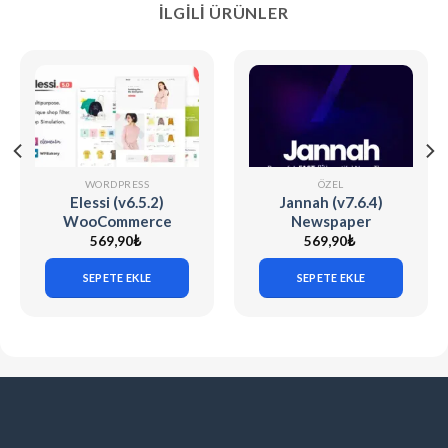
İLGILI ÜRÜNLER
WORDPRESS
ÖZEL
Elessi (v6.5.2)
Jannah (v7.6.4)
WooCommerce
Newspaper
AJAX WP Theme
Magazine News
569,90
₺
569,90
₺
BuddyPress AMP
SEPETE EKLE
SEPETE EKLE