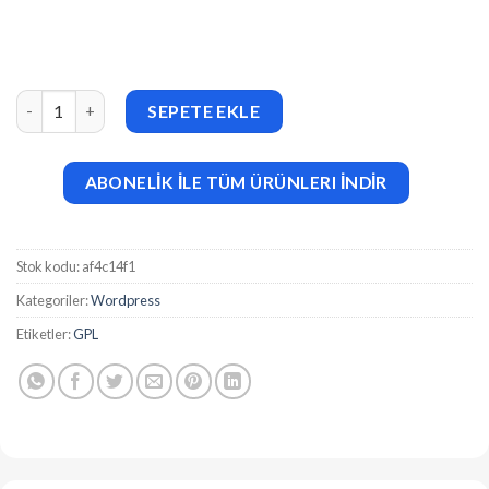
FlatNews (v6.1) Responsive Magazine WordPress Theme adet
SEPETE EKLE
ABONELİK İLE TÜM ÜRÜNLERI İNDİR
Stok kodu:
af4c14f1
Kategoriler:
Wordpress
Etiketler:
GPL