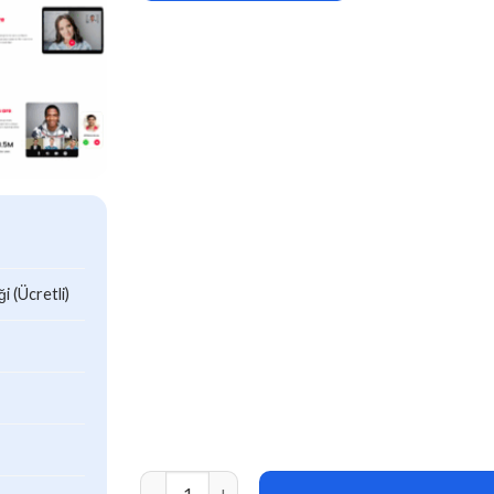
 (Ücretli)
Findmeet – Video Conference Elementor Templ