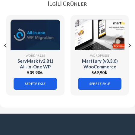
İLGILI ÜRÜNLER
WORDPRESS
WORDPRESS
ServMask (v2.81)
Martfury (v3.3.6)
All-in-One WP
WooCommerce
Migration Unlimited
Marketplace
509,90
₺
569,90
₺
Extension
WordPress Theme
SEPETE EKLE
SEPETE EKLE