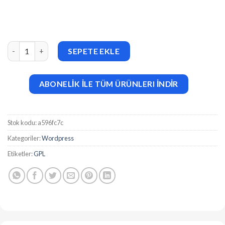
Fable (v1.4.4) Restaurant Bakery Cafe Pub WordPress Theme ad
SEPETE EKLE
ABONELİK İLE TÜM ÜRÜNLERI İNDİR
Stok kodu:
a596fc7c
Kategoriler:
Wordpress
Etiketler:
GPL