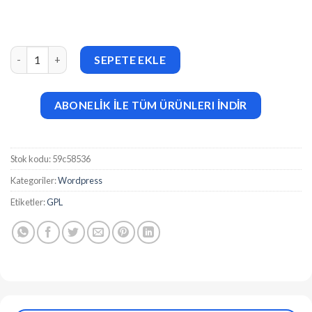
Eva v1.9.9.91 Fashion WooCommerce Theme adet
SEPETE EKLE
ABONELİK İLE TÜM ÜRÜNLERI İNDİR
Stok kodu:
59c58536
Kategoriler:
Wordpress
Etiketler:
GPL