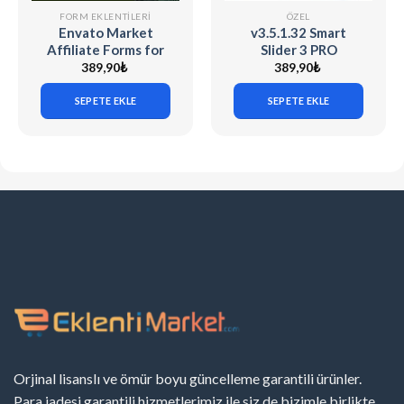
FORM EKLENTILERI
ÖZEL
Envato Market
v3.5.1.32 Smart
Affiliate Forms for
Slider 3 PRO
Elementor v1.0.0
[WordPress] + 90
389,90
₺
389,90
₺
Demo Sliders
SEPETE EKLE
SEPETE EKLE
Orjinal lisanslı ve ömür boyu güncelleme garantili ürünler.
Para iadesi garantili hizmetlerimiz ile siz de bizimle birlikte