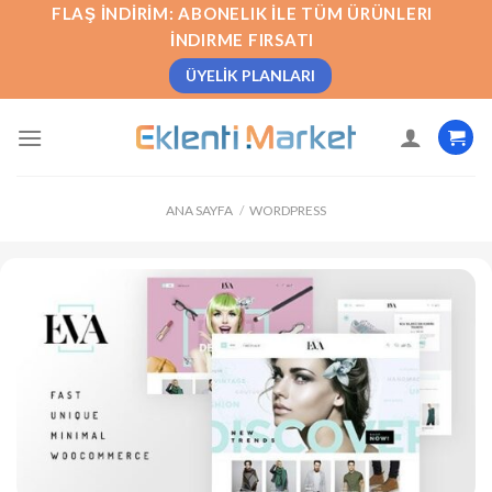
İçeriğe
FLAŞ İNDIRIM: ABONELIK İLE TÜM ÜRÜNLERI
atla
İNDIRME FIRSATI
ÜYELIK PLANLARI
ANA SAYFA
/
WORDPRESS