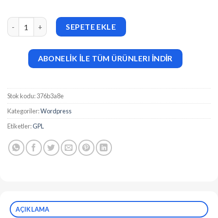
Emitech PHP Invoice System v1.6 adet
SEPETE EKLE
ABONELİK İLE TÜM ÜRÜNLERI İNDİR
Stok kodu:
376b3a8e
Kategoriler:
Wordpress
Etiketler:
GPL
AÇIKLAMA