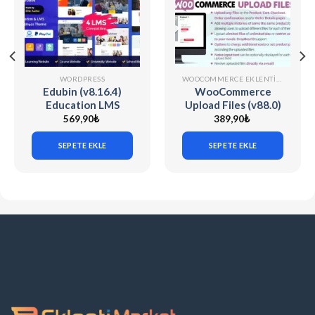
WORDPRESS
WOOCOMMERCE EKLENTILERI
Edubin (v8.16.4)
WooCommerce
Education LMS
Upload Files (v88.0)
WordPress Theme
569,90
₺
389,90
₺
SEPETE EKLE
SEPETE EKLE