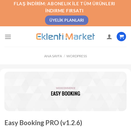
İçeriğe
FLAŞ İNDIRIM: ABONELIK İLE TÜM ÜRÜNLERI
atla
İNDIRME FIRSATI
ÜYELIK PLANLARI
ANA SAYFA
/
WORDPRESS
Easy Booking PRO (v1.2.6)