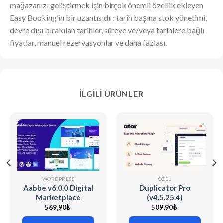
mağazanızı geliştirmek için birçok önemli özellik ekleyen
Easy Booking’in bir uzantısıdır: tarih başına stok yönetimi,
devre dışı bırakılan tarihler, süreye ve/veya tarihlere bağlı
fiyatlar, manuel rezervasyonlar ve daha fazlası.
İLGILI ÜRÜNLER
WORDPRESS
ÖZEL
Aabbe v6.0.0 Digital
Duplicator Pro
Marketplace
(v4.5.25.4)
WordPress Theme
WordPress Site
569,90
₺
509,90
₺
Migration & Backup