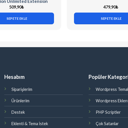
ion Unlimited Extension
509,90
₺
479,90
₺
SEPETE EKLE
SEPETE EKLE
Hesabım
Popüler Kategori
Siparişlerim
Wordpress Temal
Ürünlerim
Wordpress Eklent
Destek
PHP Scriptler
Eklenti & Tema İstek
Çok Satanlar