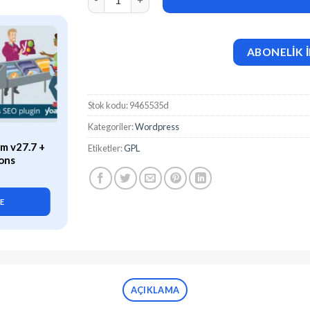
ABONELİK İ
Stok kodu:
9465535d
Kategoriler:
Wordpress
ÖZEL
m v27.7 +
WP Rocket (v3.21.2) Caching
Etiketler:
GPL
ons
Plugin for WordPress
419,90
₺
LE
SEPETE EKLE
AÇIKLAMA