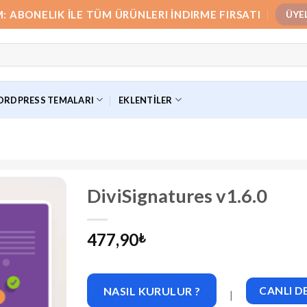
M: ABONELIK İLE TÜM ÜRÜNLERI İNDIRME FIRSATI
ÜYE
RDPRESS TEMALARI
EKLENTILER
DiviSignatures v1.6.0
477,90
₺
NASIL KURULUR ?
CANLI 
|