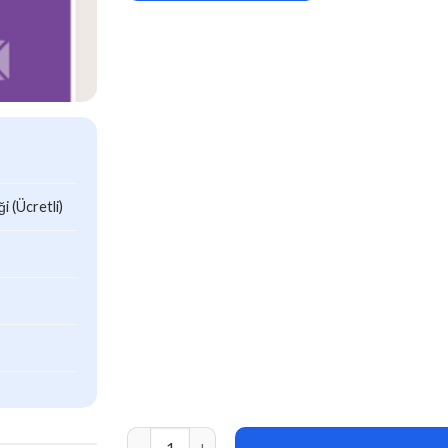
 (Ücretli)
DiviSignatures v1.6.0 adet