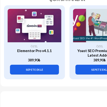
ÖZEL
ÖZEL
Elementor Pro v4.1.1
Yoast SEO Premiu
Latest Add
389,90
₺
389,90
₺
SEPETE EKLE
SEPETE EK