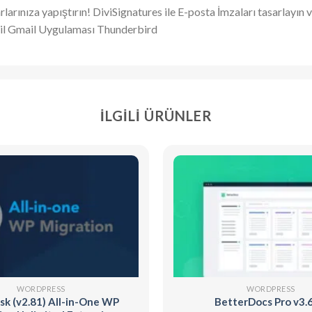
rlarınıza yapıştırın! DiviSignatures ile E-posta İmzaları tasarlayın
il Gmail Uygulaması Thunderbird
İLGILI ÜRÜNLER
WORDPRESS
WORDPRESS
k (v2.81) All-in-One WP
BetterDocs Pro v3.