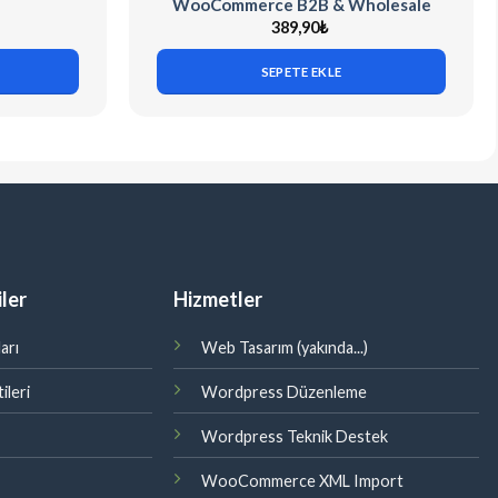
WooCommerce B2B & Wholesale
Plugin
389,90
₺
SEPETE EKLE
ler
Hizmetler
arı
Web Tasarım (yakında...)
ileri
Wordpress Düzenleme
Wordpress Teknik Destek
WooCommerce XML Import