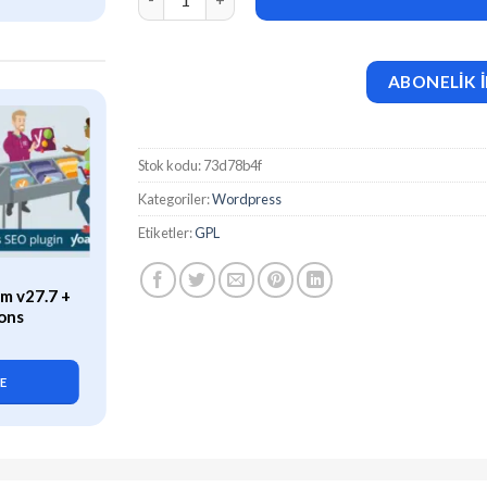
ABONELİK İ
Stok kodu:
73d78b4f
Kategoriler:
Wordpress
Etiketler:
GPL
ÖZEL
m v27.7 +
WP Rocket (v3.21.2) Caching
ons
Plugin for WordPress
419,90
₺
LE
SEPETE EKLE