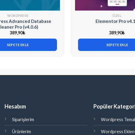
WORDPRESS
ÖZEL
ess Advanced Database
Elementor Pro v4.1
leaner Pro (v4.0.6)
389,90
₺
389,90
₺
SEPETE EKLE
SEPETE EKLE
Hesabım
Popüler Kategori
Siparişlerim
Wordpress Temal
Ürünlerim
Wordpress Eklent