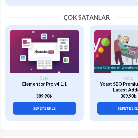
ÇOK SATANLAR
ÖZEL
ÖZEL
Elementor Pro v4.1.1
Yoast SEO Premiu
Latest Add
389,90
₺
389,90
₺
SEPETE EKLE
SEPETE EK