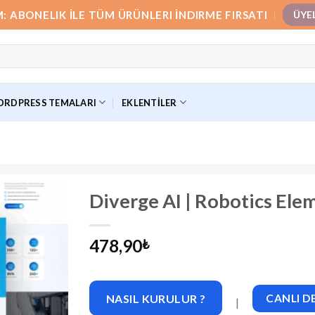
M: ABONELIK İLE TÜM ÜRÜNLERI İNDIRME FIRSATI
ÜYE
RDPRESS TEMALARI
EKLENTILER
Diverge AI | Robotics Ele
478,90
₺
NASIL KURULUR ?
CANLI 
|