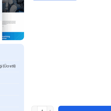
 (Ücretli)
Diverge AI | Robotics Elementor Template Kit a