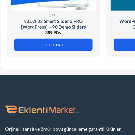
ÖZEL
v3.5.1.32 Smart Slider 3 PRO
WordPr
[WordPress] + 90 Demo Sliders
C
389,90
₺
SEPETE EKLE
Orjinal lisanslı ve ömür boyu güncelleme garantili ürünler.