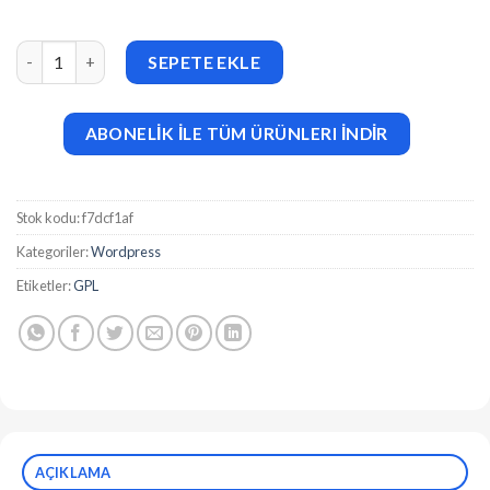
Data Analytics for PWA v1.7 adet
SEPETE EKLE
ABONELİK İLE TÜM ÜRÜNLERI İNDİR
Stok kodu:
f7dcf1af
Kategoriler:
Wordpress
Etiketler:
GPL
AÇIKLAMA