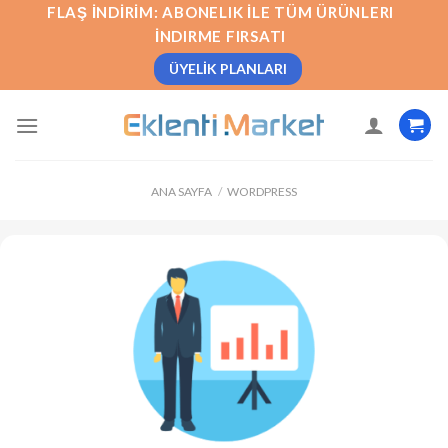
İçeriğe
FLAŞ İNDIRIM: ABONELIK İLE TÜM ÜRÜNLERI
atla
İNDIRME FIRSATI
ÜYELIK PLANLARI
ANA SAYFA
/
WORDPRESS