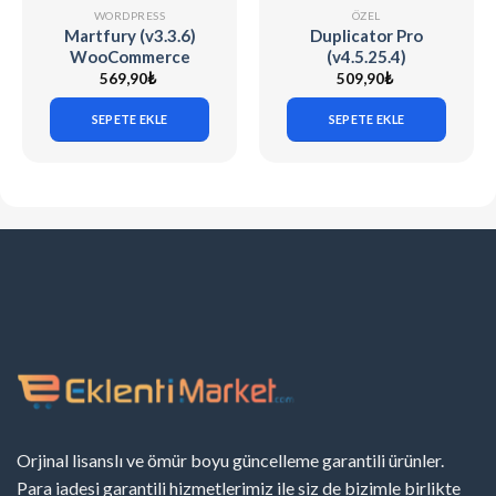
WORDPRESS
ÖZEL
Martfury (v3.3.6)
Duplicator Pro
WooCommerce
(v4.5.25.4)
Marketplace
WordPress Site
569,90
₺
509,90
₺
WordPress Theme
Migration & Backup
SEPETE EKLE
SEPETE EKLE
Orjinal lisanslı ve ömür boyu güncelleme garantili ürünler.
Para iadesi garantili hizmetlerimiz ile siz de bizimle birlikte