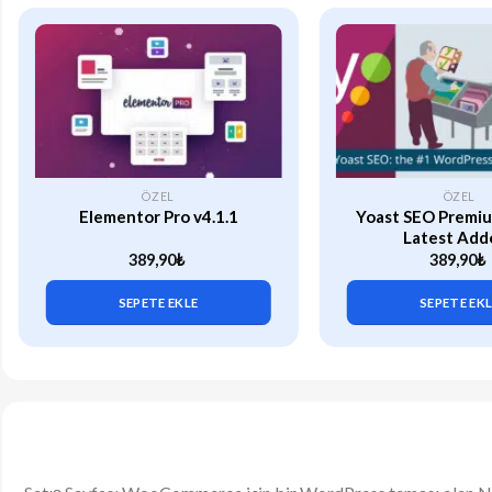
ÖZEL
ÖZEL
Elementor Pro v4.1.1
Yoast SEO Premiu
Latest Add
389,90
₺
389,90
₺
SEPETE EKLE
SEPETE EK