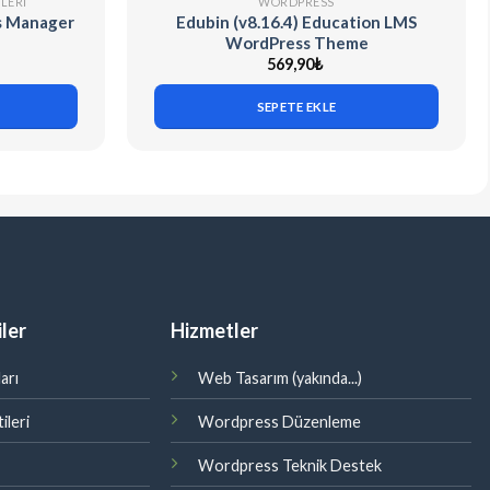
LERI
WORDPRESS
 Manager
Edubin (v8.16.4) Education LMS
WordPress Theme
569,90
₺
SEPETE EKLE
ler
Hizmetler
arı
Web Tasarım (yakında...)
ileri
Wordpress Düzenleme
Wordpress Teknik Destek