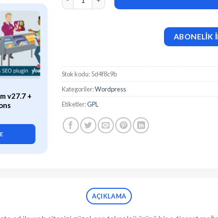
ABONELİK İ
Stok kodu:
5d4f8c9b
ÖZEL
Kategoriler:
Wordpress
m v27.7 +
WP Rocket (v3.21.2) Caching
Etiketler:
GPL
ons
Plugin for WordPress
419,90
₺
LE
SEPETE EKLE
AÇIKLAMA