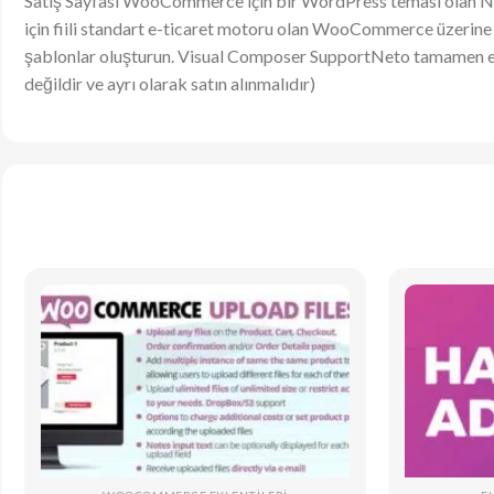
Satış Sayfası WooCommerce için bir WordPress teması olan Ne
için fiili standart e-ticaret motoru olan WooCommerce üzerine 
şablonlar oluşturun. Visual Composer SupportNeto tamamen ente
değildir ve ayrı olarak satın alınmalıdır)