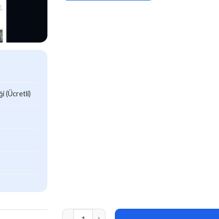
 (Ücretli)
CSSIgniter Neto WordPress Themes v1.1.2 ade