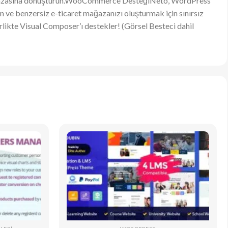
t mağazasına dönüştürün.WooCommerce DesteğiNeto, WordPress
 ve benzersiz e-ticaret mağazanızı oluşturmak için sınırsız
ikte Visual Composer’ı destekler! (Görsel Besteci dahil