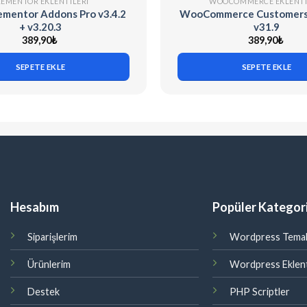
LEMENTOR EKLENTILERI
WOOCOMMERCE EKLENTI
ementor Addons Pro v3.4.2
WooCommerce Customers
+ v3.20.3
v31.9
389,90
₺
389,90
₺
SEPETE EKLE
SEPETE EKLE
Hesabım
Popüler Kategori
Siparişlerim
Wordpress Temal
Ürünlerim
Wordpress Eklent
Destek
PHP Scriptler