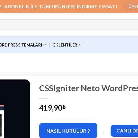
M: ABONELIK İLE TÜM ÜRÜNLERI İNDIRME FIRSATI
ÜYE
RDPRESS TEMALARI
EKLENTILER
CSSIgniter Neto WordPre
419,90
₺
NASIL KURULUR ?
CANLI 
|