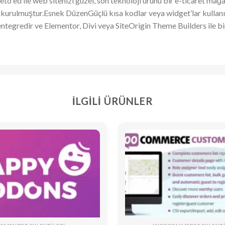
to ed ile web sitenizi güzel, son teknoloji ürünü bir e-ticare
kurulmuştur.Esnek DüzenGüçlü kısa kodlar veya widget’lar kullanın
gredir ve Elementor, Divi veya SiteOrigin Theme Builders ile birl
İLGILI ÜRÜNLER