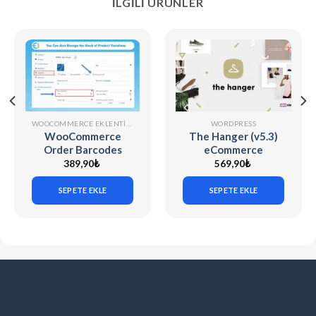
İLGILI ÜRÜNLER
WOOCOMMERCE EKLENTILERI
WORDPRESS
WooCommerce
The Hanger (v5.3)
Order Barcodes
eCommerce
(v1.9.8)
WordPress Theme
389,90
₺
569,90
₺
for WooCommerce
SEPETE EKLE
SEPETE EKLE