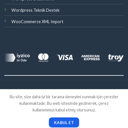
Wordpress Teknik Destek
WooCommerce XML Import
©
Bu site, size daha iyi bir tarama deneyimi sunmak için çerezler
2026 Eklenti Market
kullanmaktadır. Bu web sitesinde gezinerek, çerez
İADE
SATIŞ SÖZLEŞMESI
KVKK
kullanımımızı kabul etmiş olursunuz.
KABUL ET