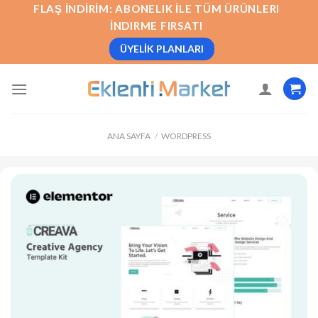
İçeriğe
FLAŞ İNDIRIM: ABONELIK İLE TÜM ÜRÜNLERI
atla
İNDIRME FIRSATI
ÜYELIK PLANLARI
ANA SAYFA
/
WORDPRESS