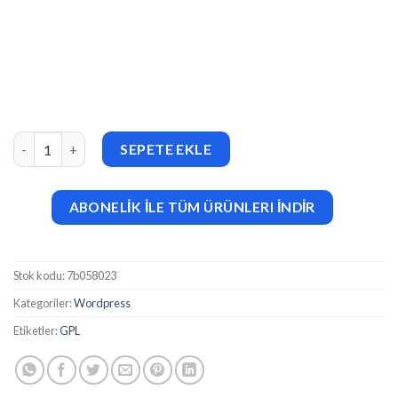
Creava – Creative Agency Elementor Template Kit adet
SEPETE EKLE
ABONELİK İLE TÜM ÜRÜNLERI İNDİR
Stok kodu:
7b058023
Kategoriler:
Wordpress
Etiketler:
GPL