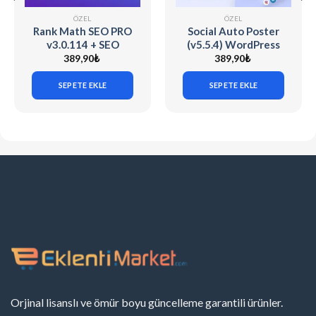
ÖZEL
ÖZEL
Rank Math SEO PRO
Social Auto Poster
v3.0.114 + SEO
(v5.5.4) WordPress
v1.0.271.1
Plugin
389,90
₺
389,90
₺
SEPETE EKLE
SEPETE EKLE
Orjinal lisanslı ve ömür boyu güncelleme garantili ürünler.