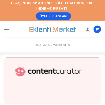
İçeriğe
FLAŞ İNDIRIM: ABONELIK İLE TÜM ÜRÜNLERI
atla
İNDIRME FIRSATI
ÜYELIK PLANLARI
ANA SAYFA
/
WORDPRESS