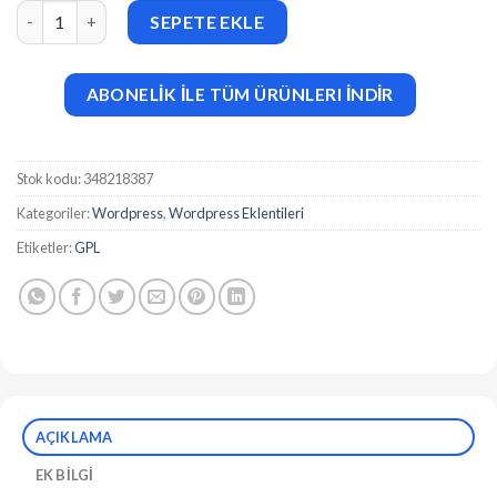
Content Curator AI v2.7.1 adet
SEPETE EKLE
ABONELİK İLE TÜM ÜRÜNLERI İNDİR
Stok kodu:
348218387
Kategoriler:
Wordpress
,
Wordpress Eklentileri
Etiketler:
GPL
AÇIKLAMA
EK BILGI