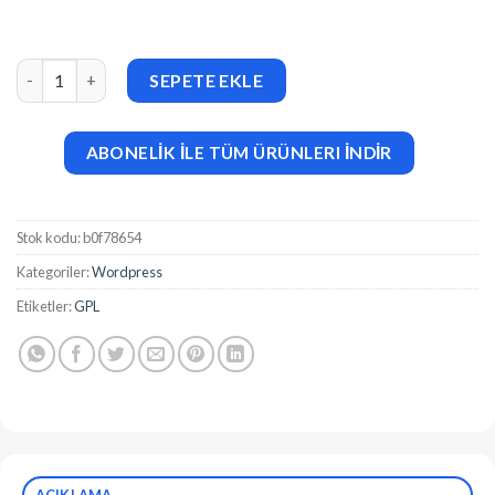
Coaching Plus Theme v1.0.2 adet
SEPETE EKLE
ABONELİK İLE TÜM ÜRÜNLERI İNDİR
Stok kodu:
b0f78654
Kategoriler:
Wordpress
Etiketler:
GPL
AÇIKLAMA