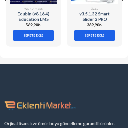
WORDPRESS
ÖZEL
Edubin (v8.16.4)
v3.5.1.32 Smart
Education LMS
Slider 3 PRO
WordPress Theme
[WordPress] + 90
569,90
₺
389,90
₺
Demo Sliders
SEPETE EKLE
SEPETE EKLE
Orjinal lisanslı ve ömür boyu güncelleme garantili ürünler.