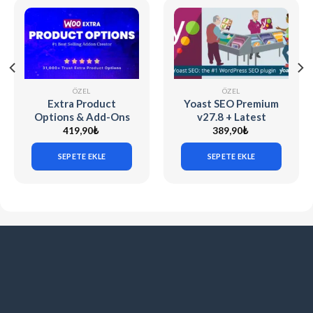
ÖZEL
ÖZEL
Extra Product
Yoast SEO Premium
Options & Add-Ons
v27.8 + Latest
for WooCommerce
Addons [Activated]
419,90
₺
389,90
₺
v7.5.6 (Codecanyon)
SEPETE EKLE
SEPETE EKLE