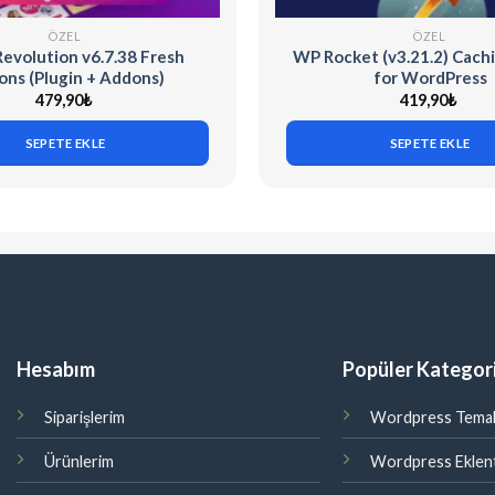
ÖZEL
ÖZEL
Revolution v6.7.38 Fresh
WP Rocket (v3.21.2) Cachi
ns (Plugin + Addons)
for WordPress
479,90
₺
419,90
₺
SEPETE EKLE
SEPETE EKLE
Hesabım
Popüler Kategori
Siparişlerim
Wordpress Temal
Ürünlerim
Wordpress Eklent