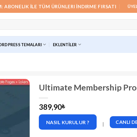
M: ABONELIK İLE TÜM ÜRÜNLERI İNDIRME FIRSATI
ÜYE
RDPRESS TEMALARI
EKLENTILER
Ultimate Membership Pro
389,90
₺
NASIL KURULUR ?
CANLI 
|