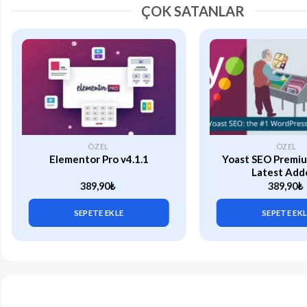
ÇOK SATANLAR
ÖZEL
ÖZEL
Elementor Pro v4.1.1
Yoast SEO Premiu
Latest Add
389,90
₺
389,90
₺
SEPETE EKLE
SEPETE EK