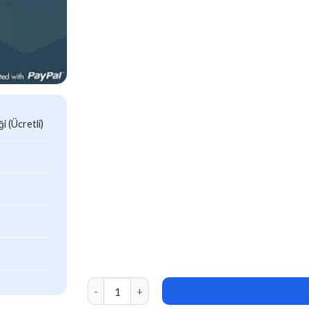
 (Ücretli)
Ultimate Membership Pro v13.7.1 adet