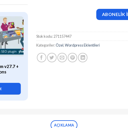
ABONELİK İ
Stok kodu:
271157447
Kategoriler:
Özel
,
Wordpress Eklentileri
ÖZEL
m v27.7 +
WP Rocket (v3.21.2) Caching
ons
Plugin for WordPress
419,90
₺
LE
SEPETE EKLE
AÇIKLAMA