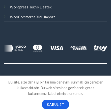
Wordpress Teknik Destek
WooCommerce XML Import
©
Bu site, size daha iyi bir tarama deneyimi sunmak için çerezler
2026 Eklenti Market
kullanmaktadır. Bu web sitesinde gezinerek, çerez
İADE
SATIŞ SÖZLEŞMESI
KVKK
kullanımımızı kabul etmiş olursunuz.
KABUL ET