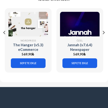
WORDPRESS
ÖZEL
The Hanger (v5.3)
Jannah (v7.6.4)
eCommerce
Newspaper
WordPress Theme
Magazine News
569,90
₺
569,90
₺
for WooCommerce
BuddyPress AMP
SEPETE EKLE
SEPETE EKLE