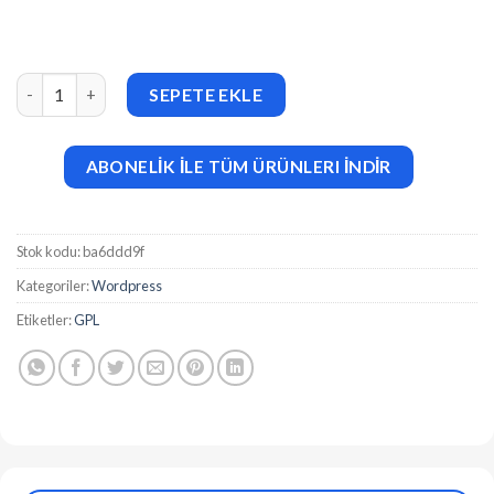
Booked v2.4.4 Appointment Booking for WordPress adet
SEPETE EKLE
ABONELİK İLE TÜM ÜRÜNLERI İNDİR
Stok kodu:
ba6ddd9f
Kategoriler:
Wordpress
Etiketler:
GPL