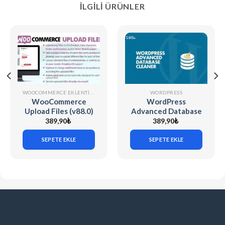
İLGILI ÜRÜNLER
WOOCOMMERCE EKLENTILERI
WORDPRESS
WooCommerce
WordPress
Upload Files (v88.0)
Advanced Database
Cleaner Pro (v4.0.6)
389,90
₺
389,90
₺
SEPETE EKLE
SEPETE EKLE