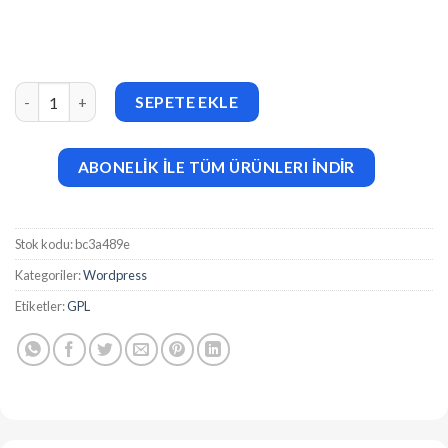
Blog Revolution for Elementor WordPress Plugin v1.0 adet
SEPETE EKLE
ABONELİK İLE TÜM ÜRÜNLERI İNDİR
Stok kodu:
bc3a489e
Kategoriler:
Wordpress
Etiketler:
GPL