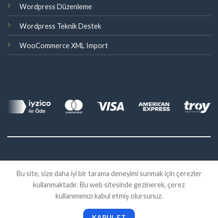
Wordpress Düzenleme
Wordpress Teknik Destek
WooCommerce XML Import
©
Bu site, size daha iyi bir tarama deneyimi sunmak için çerezler
2026 Eklenti Market
kullanmaktadır. Bu web sitesinde gezinerek, çerez
İADE
SATIŞ SÖZLEŞMESI
KVKK
kullanımımızı kabul etmiş olursunuz.
KABUL ET