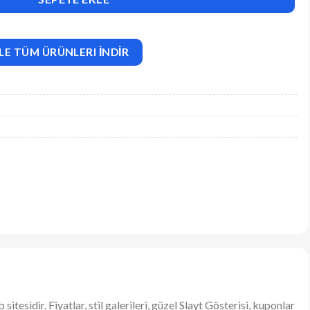
LE TÜM ÜRÜNLERI İNDİR
sidir. Fiyatlar, stil galerileri, güzel Slayt Gösterisi, kuponlar