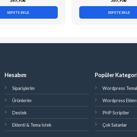
389,90
₺
389,90
₺
SEPETE EKLE
SEPETE EKLE
Hesabım
Popüler Kategori
Siparişlerim
Wordpress Temal
Ürünlerim
Wordpress Eklent
Destek
PHP Scriptler
Eklenti & Tema İstek
Çok Satanlar