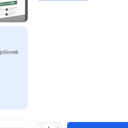
 (Ücretli)
Barber v1.7 WordPress Theme for Barbers & Hai