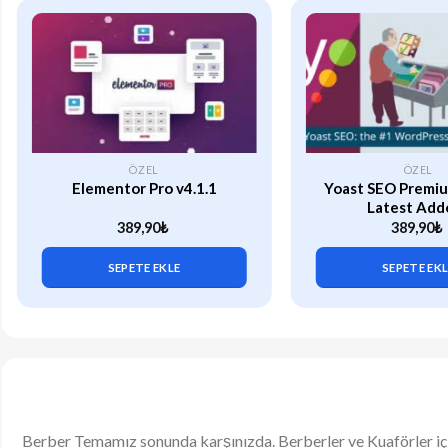
ÖZEL
ÖZEL
Elementor Pro v4.1.1
Yoast SEO Premiu
Latest Add
389,90
₺
389,90
₺
SEPETE EKLE
SEPETE EK
Berber Temamız sonunda karşınızda. Berberler ve Kuaförler için b