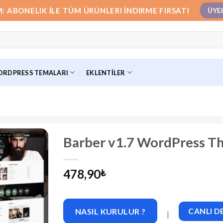
M: ABONELIK İLE TÜM ÜRÜNLERI İNDIRME FIRSATI
ÜYE
RDPRESS TEMALARI
EKLENTILER
Barber v1.7 WordPress Th
478,90
₺
NASIL KURULUR ?
CANLI 
|