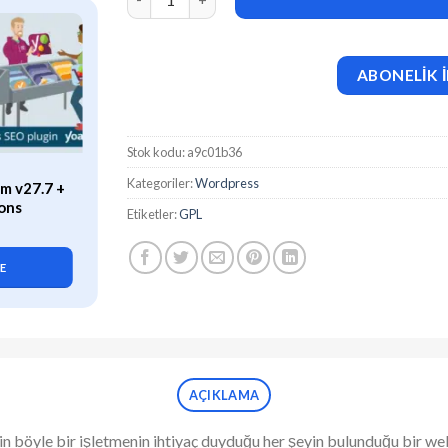
ABONELİK İ
Stok kodu:
a9c01b36
ÖZEL
Kategoriler:
Wordpress
m v27.7 +
WP Rocket (v3.21.2) Caching
ons
Plugin for WordPress
Etiketler:
GPL
419,90
₺
LE
SEPETE EKLE
AÇIKLAMA
öyle bir işletmenin ihtiyaç duyduğu her şeyin bulunduğu bir web site