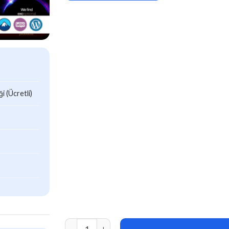
 (Ücretli)
Artisticx (v1.0) Creative Agency & Portfolio W