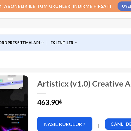
M: ABONELIK İLE TÜM ÜRÜNLERI İNDIRME FIRSATI
ÜYE
RDPRESS TEMALARI
EKLENTILER
Artisticx (v1.0) Creative
463,90
₺
NASIL KURULUR ?
CANLI 
|