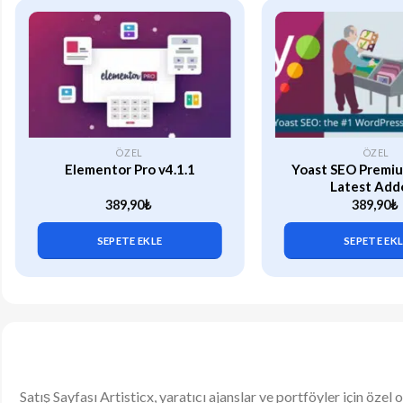
ÖZEL
ÖZEL
Elementor Pro v4.1.1
Yoast SEO Premiu
Latest Add
389,90
₺
389,90
₺
SEPETE EKLE
SEPETE EK
Satış Sayfası Artisticx, yaratıcı ajanslar ve portföyler için özel