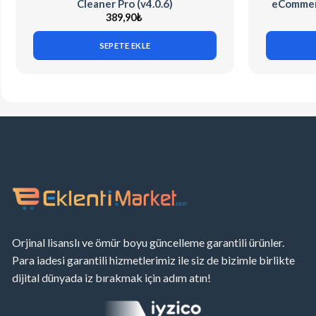
Cleaner Pro (v4.0.6)
eCommerc
389,90
₺
SEPETE EKLE
Orjinal lisanslı ve ömür boyu güncelleme garantili ürünler.
Para iadesi garantili hizmetlerimiz ile siz de bizimle birlikte
dijital dünyada iz bırakmak için adım atın!