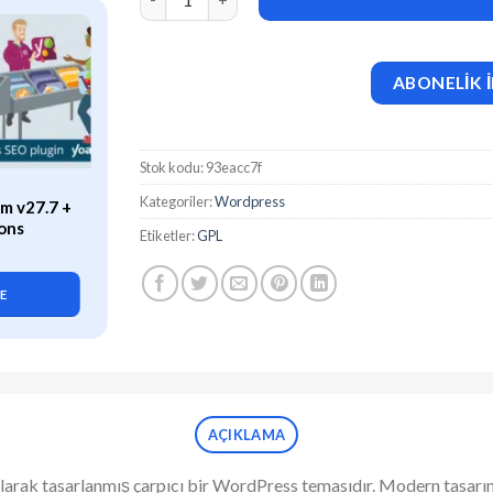
ABONELİK İ
Stok kodu:
93eacc7f
ÖZEL
Kategoriler:
Wordpress
m v27.7 +
WP Rocket (v3.21.2) Caching
ons
Plugin for WordPress
Etiketler:
GPL
419,90
₺
LE
SEPETE EKLE
AÇIKLAMA
 olarak tasarlanmış çarpıcı bir WordPress temasıdır. Modern tasarımı 