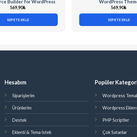
e Builder for WordPress
WordPress Them
569,90
₺
569,90
₺
SEPETE EKLE
SEPETE EKLE
Hesabım
Popüler Kategori
Siparişlerim
Wordpress Temal
Ürünlerim
Wordpress Eklent
Destek
PHP Scriptler
Eklenti & Tema İstek
Çok Satanlar