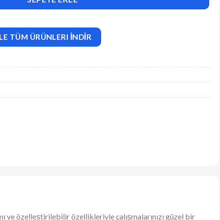
LE TÜM ÜRÜNLERI İNDİR
ve özelleştirilebilir özellikleriyle çalışmalarınızı güzel bir