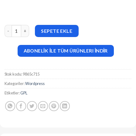
Apsro (v1.0.0) Creative Design Agency WordPress Theme adet
SEPETE EKLE
ABONELİK İLE TÜM ÜRÜNLERI İNDİR
Stok kodu:
9865c715
Kategoriler:
Wordpress
Etiketler:
GPL