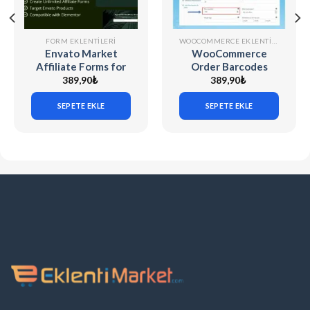
FORM EKLENTILERI
WOOCOMMERCE EKLENTILERI
Envato Market
WooCommerce
Affiliate Forms for
Order Barcodes
Elementor v1.0.0
(v1.9.8)
389,90
₺
389,90
₺
SEPETE EKLE
SEPETE EKLE