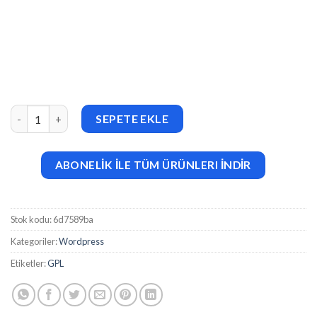
Anteri – Concrete Services Elementor Template Kit adet
SEPETE EKLE
ABONELİK İLE TÜM ÜRÜNLERI İNDİR
Stok kodu:
6d7589ba
Kategoriler:
Wordpress
Etiketler:
GPL