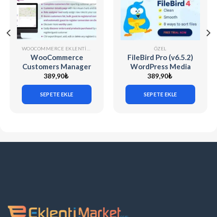
WOOCOMMERCE EKLENTILERI
ÖZEL
WooCommerce
FileBird Pro (v6.5.2)
Customers Manager
WordPress Media
v31.9
Library Folders
389,90
₺
389,90
₺
SEPETE EKLE
SEPETE EKLE