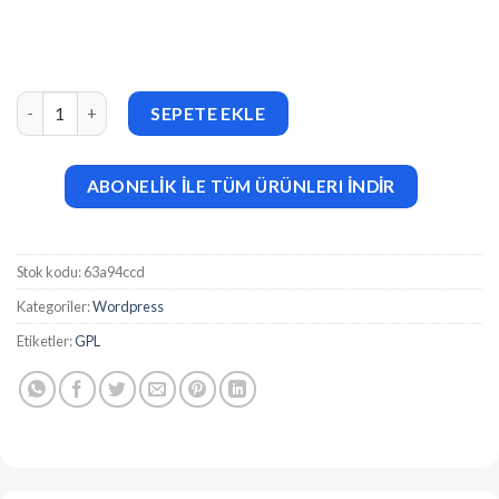
Aleb (v1.4.9) Event Conference Onepage WordPress Theme ade
SEPETE EKLE
ABONELİK İLE TÜM ÜRÜNLERI İNDİR
Stok kodu:
63a94ccd
Kategoriler:
Wordpress
Etiketler:
GPL