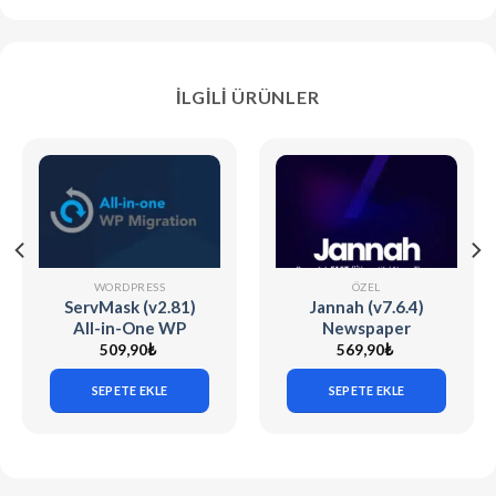
İLGILI ÜRÜNLER
WORDPRESS
ÖZEL
ServMask (v2.81)
Jannah (v7.6.4)
All-in-One WP
Newspaper
Migration Unlimited
Magazine News
509,90
₺
569,90
₺
Extension
BuddyPress AMP
SEPETE EKLE
SEPETE EKLE