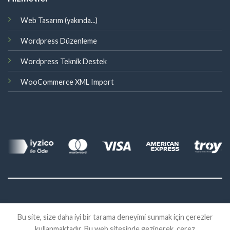
Web Tasarım (yakında...)
Wordpress Düzenleme
Wordpress Teknik Destek
WooCommerce XML Import
©
Bu site, size daha iyi bir tarama deneyimi sunmak için çerezler
2026 Eklenti Market
kullanmaktadır. Bu web sitesinde gezinerek, çerez