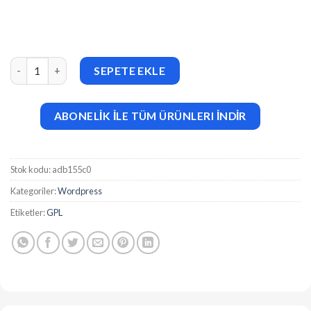
AI Knowledgebase Premium v1.1.2 – WordPress AI Support Assis
SEPETE EKLE
ABONELİK İLE TÜM ÜRÜNLERI İNDİR
Stok kodu:
adb155c0
Kategoriler:
Wordpress
Etiketler:
GPL