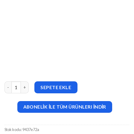
Aelia Currency Switcher for EDD v1.5.0.190129 adet
SEPETE EKLE
ABONELİK İLE TÜM ÜRÜNLERI İNDİR
Stok kodu:
9437e72a