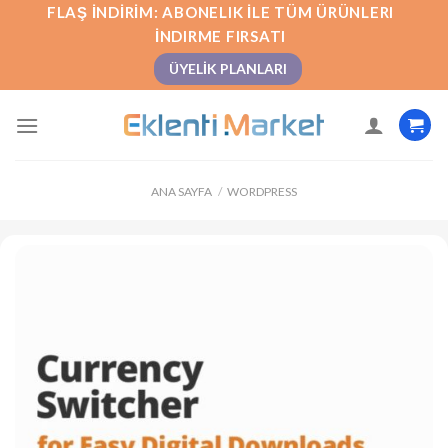
İçeriğe
FLAŞ İNDIRIM: ABONELIK İLE TÜM ÜRÜNLERI
atla
İNDIRME FIRSATI
ÜYELIK PLANLARI
ANA SAYFA
/
WORDPRESS