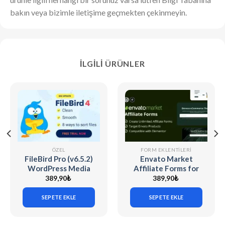
bakın veya bizimle iletişime geçmekten çekinmeyin.
İLGILI ÜRÜNLER
ÖZEL
FORM EKLENTILERI
FileBird Pro (v6.5.2)
Envato Market
WordPress Media
Affiliate Forms for
Library Folders
Elementor v1.0.0
389,90
₺
389,90
₺
SEPETE EKLE
SEPETE EKLE