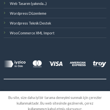
Web Tasarım (yakında...)
Wordpress Düzenleme
Wordpress Teknik Destek
WooCommerce XML Import
©
Bu site, size daha iyi bir tarama deneyimi sunmak için çerezler
2026 Eklenti Market
kullanmaktadır. Bu web sitesinde gezinerek, çerez
İADE
SATIŞ SÖZLEŞMESI
KVKK
kullanımımızı kabul etmiş olursunuz.