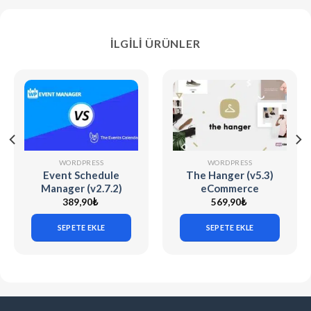
İLGILI ÜRÜNLER
WORDPRESS
WORDPRESS
Event Schedule
The Hanger (v5.3)
Manager (v2.7.2)
eCommerce
The Events
WordPress Theme
389,90
₺
569,90
₺
Calendar
for WooCommerce
SEPETE EKLE
SEPETE EKLE