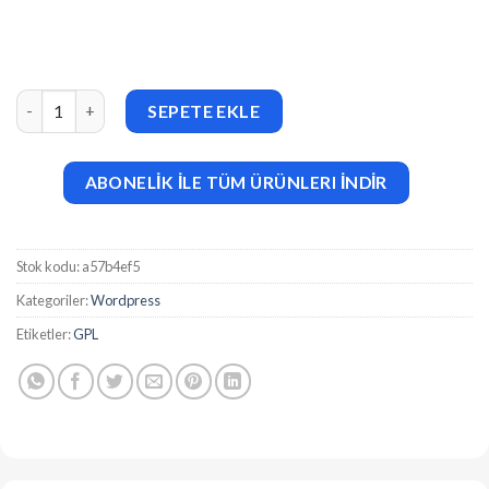
Active eCommerce Club Point Add-on v1.7 adet
SEPETE EKLE
ABONELİK İLE TÜM ÜRÜNLERI İNDİR
Stok kodu:
a57b4ef5
Kategoriler:
Wordpress
Etiketler:
GPL