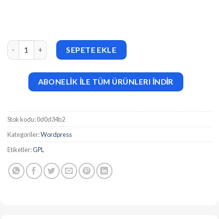
Accommodo (v1.2) Accommodation Travel WordPress Theme ad
SEPETE EKLE
ABONELİK İLE TÜM ÜRÜNLERI İNDİR
Stok kodu:
0d0d34b2
Kategoriler:
Wordpress
Etiketler:
GPL