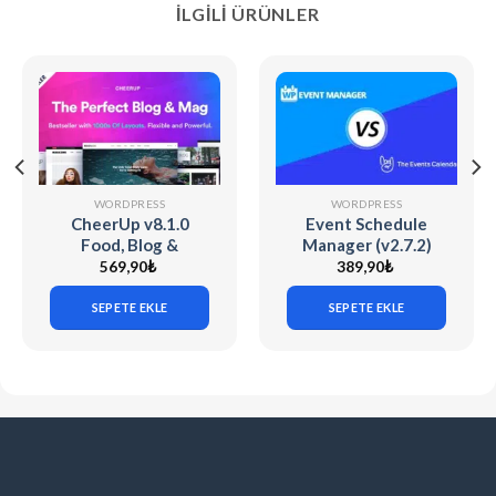
İLGILI ÜRÜNLER
WORDPRESS
WORDPRESS
CheerUp v8.1.0
Event Schedule
Food, Blog &
Manager (v2.7.2)
Magazine
The Events
569,90
₺
389,90
₺
Calendar
SEPETE EKLE
SEPETE EKLE