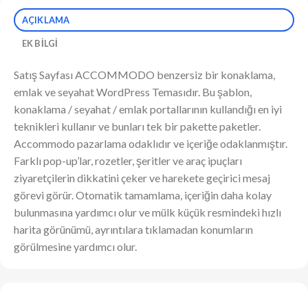
AÇIKLAMA
EK BILGI
Satış Sayfası ACCOMMODO benzersiz bir konaklama,
emlak ve seyahat WordPress Temasıdır. Bu şablon,
konaklama / seyahat / emlak portallarının kullandığı en iyi
teknikleri kullanır ve bunları tek bir pakette paketler.
Accommodo pazarlama odaklıdır ve içeriğe odaklanmıştır.
Farklı pop-up’lar, rozetler, şeritler ve araç ipuçları
ziyaretçilerin dikkatini çeker ve harekete geçirici mesaj
görevi görür. Otomatik tamamlama, içeriğin daha kolay
bulunmasına yardımcı olur ve mülk küçük resmindeki hızlı
harita görünümü, ayrıntılara tıklamadan konumların
görülmesine yardımcı olur.