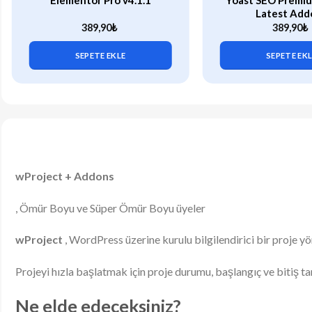
Elementor Pro v4.1.1
Yoast SEO Premiu
Latest Add
389,90
₺
389,90
₺
SEPETE EKLE
SEPETE EK
wProject + Addons
, Ömür Boyu ve Süper Ömür Boyu üyeler
wProject
, WordPress üzerine kurulu bilgilendirici bir proje y
Projeyi hızla başlatmak için proje durumu, başlangıç ​​ve bitiş t
Ne elde edeceksiniz?