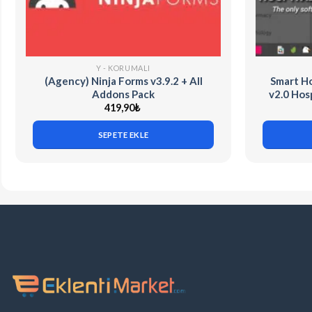
Y - KORUMALI
(Agency) Ninja Forms v3.9.2 + All
Smart Ho
Addons Pack
v2.0 Ho
419,90
₺
SEPETE EKLE