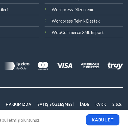
ileri
Wordpress Düzenleme
Wordpress Teknik Destek
WooCommerce XML Import
HAKKIMIZDA
SATIŞ SÖZLEŞMESI
İADE
KVKK
S.S.S.
kabul etmiş olursunuz.
KABUL ET