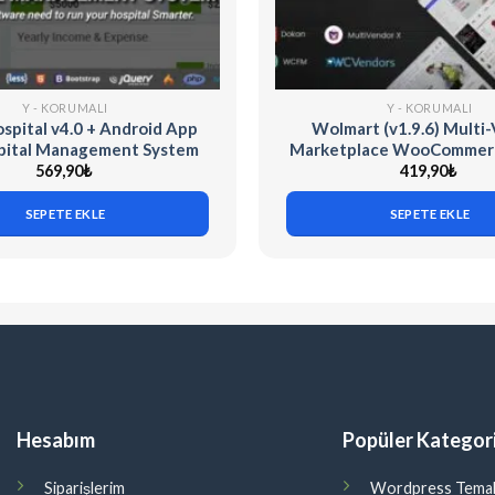
Y - KORUMALI
Y - KORUMALI
spital v4.0 + Android App
Wolmart (v1.9.6) Multi
spital Management System
Marketplace WooCommer
569,90
₺
419,90
₺
SEPETE EKLE
SEPETE EKLE
Hesabım
Popüler Kategori
Siparişlerim
Wordpress Temal