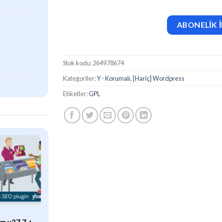
ABONELİK İ
Stok kodu:
264978674
Kategoriler:
Y - Korumalı
,
[Hariç] Wordpress
Etiketler:
GPL
ÖZEL