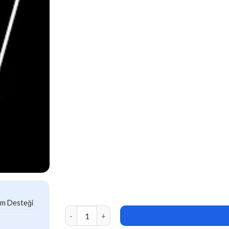
ım Desteği
wProject v5.9.1 + Addons adet