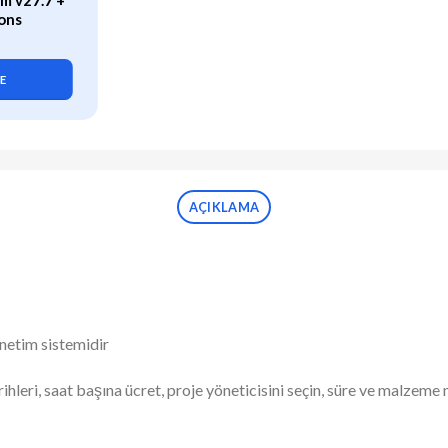
m v27.7 +
WP Rocket (v3.21.2) Caching
ons
Plugin for WordPress
419,90
₺
LE
SEPETE EKLE
AÇIKLAMA
önetim sistemidir
arihleri, saat başına ücret, proje yöneticisini seçin, süre ve malzem