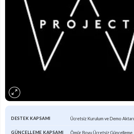
DESTEK KAPSAMI
Ücretsiz Kurulum ve Demo Aktar
GÜNCELLEME KAPSAMI
Ömür Boyu Ücretsiz Güncelleme