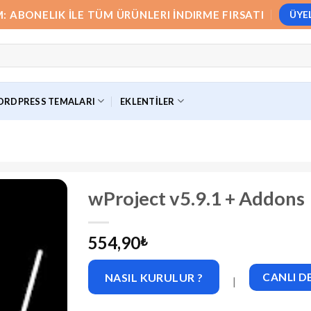
M: ABONELIK İLE TÜM ÜRÜNLERI İNDIRME FIRSATI
ÜYE
RDPRESS TEMALARI
EKLENTILER
wProject v5.9.1 + Addons
554,90
₺
NASIL KURULUR ?
CANLI 
|