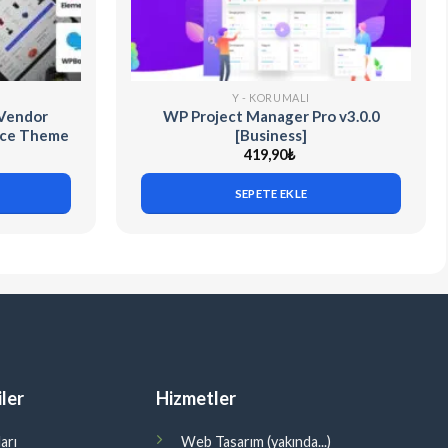
Y - KORUMALI
-Vendor
WP Project Manager Pro v3.0.0
ce Theme
[Business]
419,90
₺
SEPETE EKLE
ler
Hizmetler
arı
Web Tasarım (yakında...)