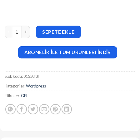
WP SEO Propeller (v1.3.1) Advanced SEO Analysis Tool adet
SEPETE EKLE
ABONELİK İLE TÜM ÜRÜNLERI İNDİR
Stok kodu:
01550f3f
Kategoriler:
Wordpress
Etiketler:
GPL