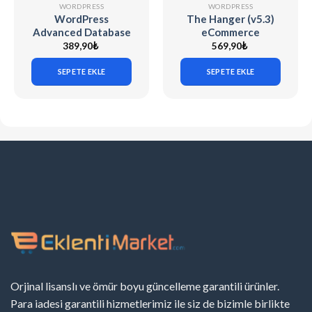
WORDPRESS
WORDPRESS
WordPress
The Hanger (v5.3)
Advanced Database
eCommerce
Cleaner Pro (v4.0.6)
WordPress Theme
389,90
₺
569,90
₺
for WooCommerce
SEPETE EKLE
SEPETE EKLE
Orjinal lisanslı ve ömür boyu güncelleme garantili ürünler.
Para iadesi garantili hizmetlerimiz ile siz de bizimle birlikte