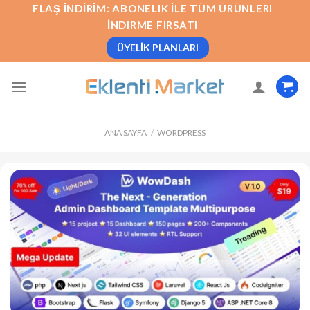
İçeriğe
FLAŞ İNDIRIM: ABONELIK İLE TÜM ÜRÜNLERI
atla
İNDIRME FIRSATI
ÜYELIK PLANLARI
ANA SAYFA
/
WORDPRESS