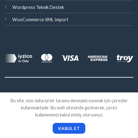
Wordpress Teknik Destek
WooCommerce XML Import
©
Bu site, size daha iyi bir tarama deneyimi sunmak için çerezler
2026 Eklenti Market
kullanmaktadır. Bu web sitesinde gezinerek, çerez
İADE
SATIŞ SÖZLEŞMESI
KVKK
kullanımımızı kabul etmiş olursunuz.
KABUL ET