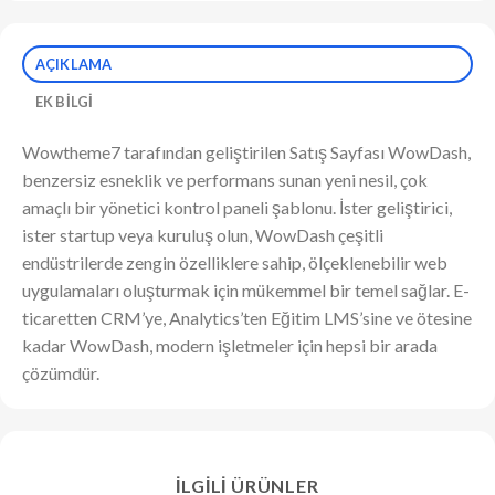
AÇIKLAMA
EK BILGI
Wowtheme7 tarafından geliştirilen Satış Sayfası WowDash,
benzersiz esneklik ve performans sunan yeni nesil, çok
amaçlı bir yönetici kontrol paneli şablonu. İster geliştirici,
ister startup veya kuruluş olun, WowDash çeşitli
endüstrilerde zengin özelliklere sahip, ölçeklenebilir web
uygulamaları oluşturmak için mükemmel bir temel sağlar. E-
ticaretten CRM’ye, Analytics’ten Eğitim LMS’sine ve ötesine
kadar WowDash, modern işletmeler için hepsi bir arada
çözümdür.
İLGILI ÜRÜNLER