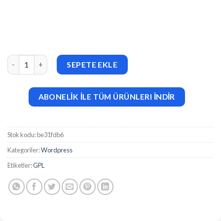
WowDash v1.0 – Tailwind, Bootstrap, React, Next, Node JS, Dja
SEPETE EKLE
ABONELİK İLE TÜM ÜRÜNLERI İNDİR
Stok kodu:
be31fdb6
Kategoriler:
Wordpress
Etiketler:
GPL