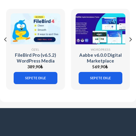
ÖZEL
WORDPRESS
FileBird Pro (v6.5.2)
Aabbe v6.0.0 Digital
WordPress Media
Marketplace
Library Folders
WordPress Theme
389,90
₺
569,90
₺
SEPETE EKLE
SEPETE EKLE