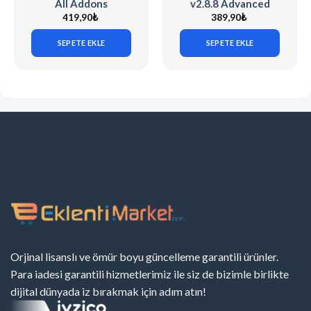
All Addons
v2.8.8 Advanced
WordPress Ad
419,90
₺
389,90
₺
Management Plugin
SEPETE EKLE
SEPETE EKLE
Orjinal lisanslı ve ömür boyu güncelleme garantili ürünler.
Para iadesi garantili hizmetlerimiz ile siz de bizimle birlikte
dijital dünyada iz bırakmak için adım atın!