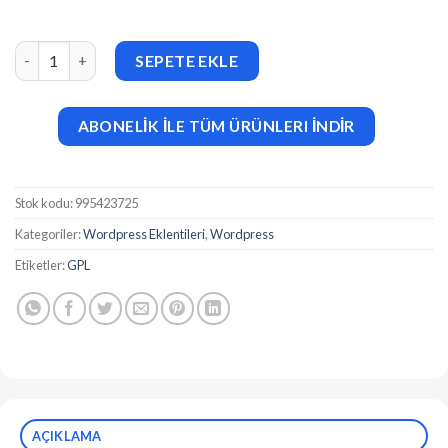
WooCommerce User Role Based Pricing v2.1.0 adet
SEPETE EKLE
ABONELİK İLE TÜM ÜRÜNLERI İNDİR
Stok kodu:
995423725
Kategoriler:
Wordpress Eklentileri
,
Wordpress
Etiketler:
GPL
AÇIKLAMA