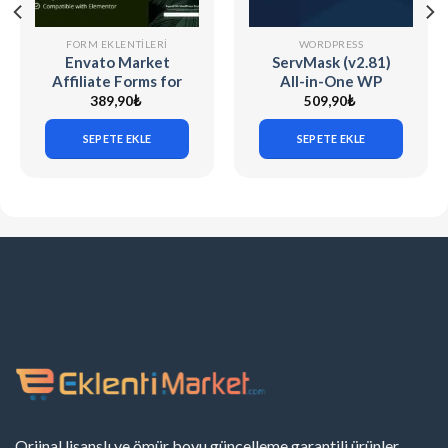
FORM EKLENTILERI
WORDPRESS
Envato Market
ServMask (v2.81)
Affiliate Forms for
All-in-One WP
Elementor v1.0.0
Migration Unlimited
389,90
₺
509,90
₺
Extension
SEPETE EKLE
SEPETE EKLE
Orjinal lisanslı ve ömür boyu güncelleme garantili ürünler.