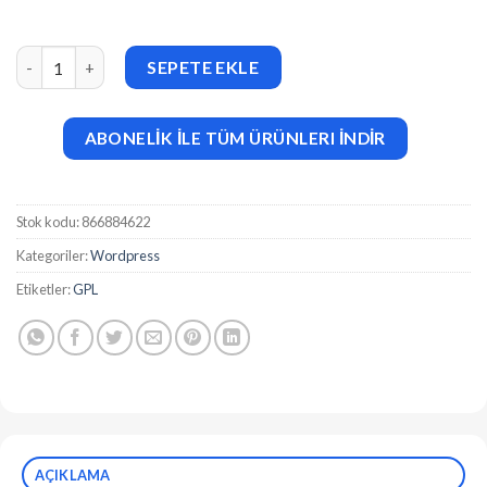
WooCommerce Simple Auctions (v3.0.6) adet
SEPETE EKLE
ABONELİK İLE TÜM ÜRÜNLERI İNDİR
Stok kodu:
866884622
Kategoriler:
Wordpress
Etiketler:
GPL
AÇIKLAMA