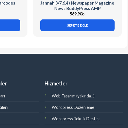
arcodes
Jannah (v7.6.4) Newspaper Magazine
News BuddyPress AMP
569,90
₺
SEPETE EKLE
ler
Hizmetler
arı
Web Tasarım (yakında...)
ileri
Wordpress Düzenleme
Wordpress Teknik Destek