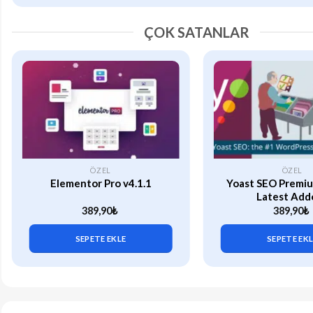
ÇOK SATANLAR
ÖZEL
ÖZEL
Elementor Pro v4.1.1
Yoast SEO Premiu
Latest Add
389,90
₺
389,90
₺
SEPETE EKLE
SEPETE EK