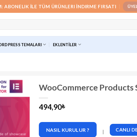
M: ABONELIK İLE TÜM ÜRÜNLERI İNDIRME FIRSATI
ÜYE
RDPRESS TEMALARI
EKLENTILER
WooCommerce Products S
494,90
₺
NASIL KURULUR ?
CANLI 
|