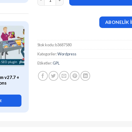
ABONELİK İ
Stok kodu:
b3687580
Kategoriler:
Wordpress
Etiketler:
GPL
ÖZEL
m v27.7 +
WP Rocket (v3.21.2) Caching
ons
Plugin for WordPress
419,90
₺
LE
SEPETE EKLE