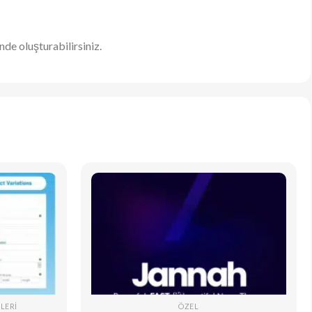
de oluşturabilirsiniz.
LERI
ÖZEL