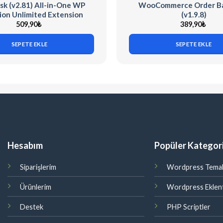
k (v2.81) All-in-One WP
WooCommerce Order B
ion Unlimited Extension
(v1.9.8)
509,90
₺
389,90
₺
SEPETE EKLE
SEPETE EKLE
Hesabım
Popüler Kategori
Siparişlerim
Wordpress Temal
Ürünlerim
Wordpress Eklent
Destek
PHP Scriptler