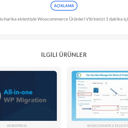
AÇIKLAMA
 harika eklentiyle Woocommerce Ürünleri Vitrininizi 1 dakika için
İLGILI ÜRÜNLER
WORDPRESS
WOOCOMMERCE EKLENTI