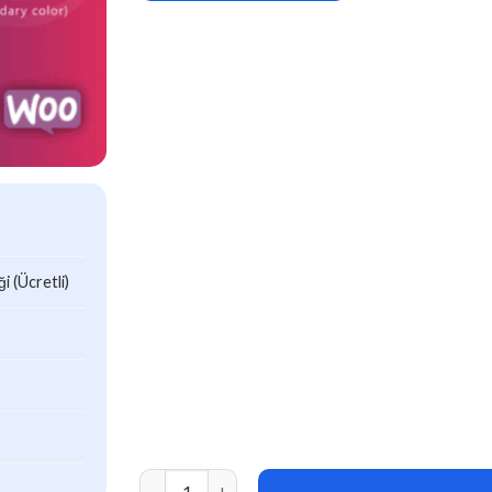
 (Ücretli)
WooCommerce Products Showcase for Elemento