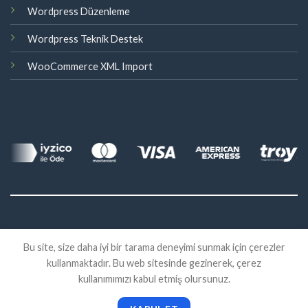
Wordpress Düzenleme
Wordpress Teknik Destek
WooCommerce XML Import
©
Bu site, size daha iyi bir tarama deneyimi sunmak için çerezler
2026 Eklenti Market
kullanmaktadır. Bu web sitesinde gezinerek, çerez
İADE
SATIŞ SÖZLEŞMESI
KVKK
kullanımımızı kabul etmiş olursunuz.