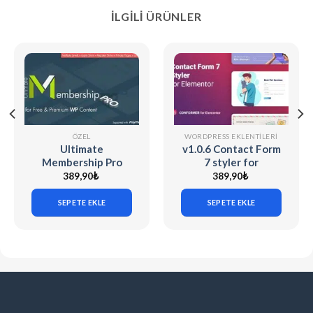
İLGILI ÜRÜNLER
ÖZEL
WORDPRESS EKLENTILERI
Ultimate
v1.0.6 Contact Form
Membership Pro
7 styler for
v13.7.1
Elementor –
389,90
₺
389,90
₺
Conformer
SEPETE EKLE
SEPETE EKLE