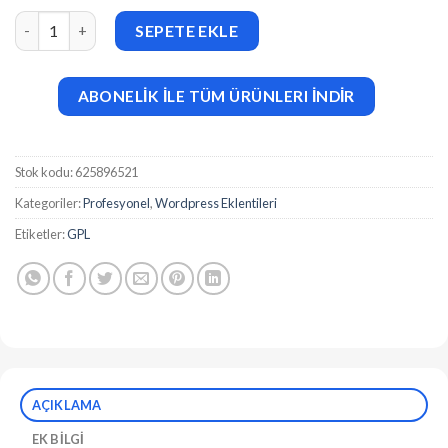
WooCommerce Anti-Fraud (v7.2.0) adet
SEPETE EKLE
ABONELİK İLE TÜM ÜRÜNLERI İNDİR
Stok kodu:
625896521
Kategoriler:
Profesyonel
,
Wordpress Eklentileri
Etiketler:
GPL
AÇIKLAMA
EK BILGI