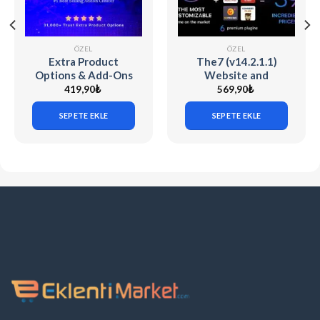
ÖZEL
ÖZEL
Extra Product
The7 (v14.2.1.1)
Options & Add-Ons
Website and
for WooCommerce
eCommerce Builder
419,90
₺
569,90
₺
v7.5.6 (Codecanyon)
for WordPress
SEPETE EKLE
SEPETE EKLE