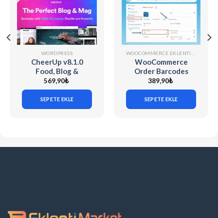
WORDPRESS
WOOCOMMERCE EKLENTILERI
CheerUp v8.1.0
WooCommerce
Food, Blog &
Order Barcodes
Magazine
(v1.9.8)
569,90
₺
389,90
₺
SEPETE EKLE
SEPETE EKLE