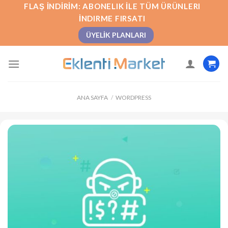
İçeriğe
FLAŞ İNDIRIM: ABONELIK İLE TÜM ÜRÜNLERI
atla
İNDIRME FIRSATI
ÜYELIK PLANLARI
ANA SAYFA
/
WORDPRESS