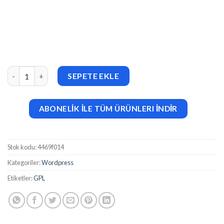
Wbcom Designs – BuddyPress Profanity 1.9.0 adet
SEPETE EKLE
ABONELİK İLE TÜM ÜRÜNLERI İNDİR
Stok kodu:
4469f014
Kategoriler:
Wordpress
Etiketler:
GPL