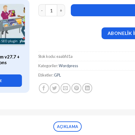
Vipo (v1.1.5) Audio / Video Podcast & Vlog Wo
ABONELİK İ
ÖZEL
Stok kodu:
eaabfd1a
m v27.7 +
WP Rocket (v3.21.2) Caching
ons
Plugin for WordPress
Kategoriler:
Wordpress
419,90
₺
Etiketler:
GPL
LE
SEPETE EKLE
AÇIKLAMA