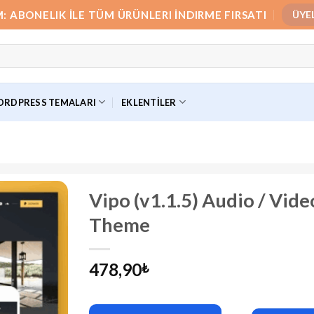
M: ABONELIK İLE TÜM ÜRÜNLERI İNDIRME FIRSATI
ÜYE
RDPRESS TEMALARI
EKLENTILER
Vipo (v1.1.5) Audio / Vid
Theme
478,90
₺