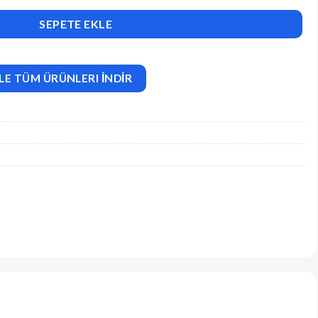
rdPress Theme adet
SEPETE EKLE
LE TÜM ÜRÜNLERI İNDİR