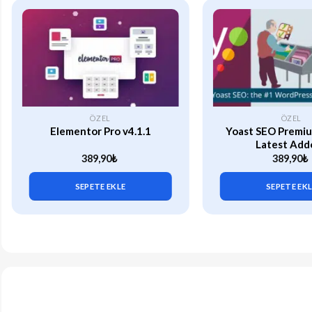
ÖZEL
ÖZEL
Elementor Pro v4.1.1
Yoast SEO Premiu
Latest Add
389,90
₺
389,90
₺
SEPETE EKLE
SEPETE EK