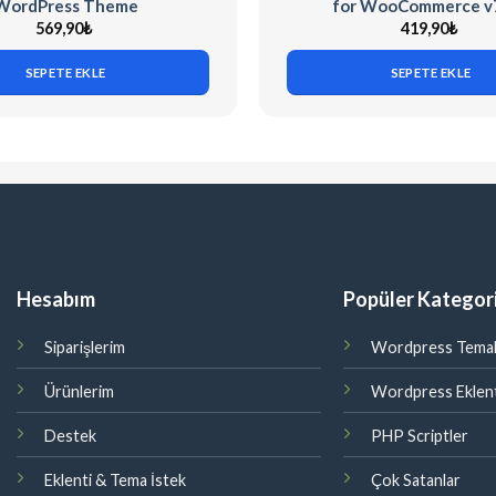
WordPress Theme
for WooCommerce v7
(Codecanyon)
569,90
₺
419,90
₺
SEPETE EKLE
SEPETE EKLE
Hesabım
Popüler Kategori
Siparişlerim
Wordpress Temal
Ürünlerim
Wordpress Eklent
Destek
PHP Scriptler
Eklenti & Tema İstek
Çok Satanlar