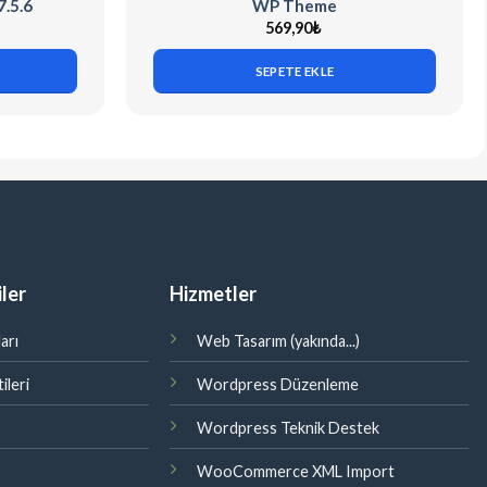
.5.6
WP Theme
569,90
₺
SEPETE EKLE
ler
Hizmetler
arı
Web Tasarım (yakında...)
ileri
Wordpress Düzenleme
Wordpress Teknik Destek
WooCommerce XML Import