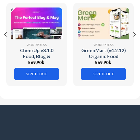
WORDPRESS
WORDPRESS
CheerUp v8.1.0
GreenMart (v4.2.12)
Food, Blog &
Organic Food
Magazine
Woocommerce
569,90
₺
569,90
₺
WordPress Theme
SEPETE EKLE
SEPETE EKLE