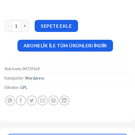
Vework (v1.0.3) Virtual Assistant WordPress Theme adet
SEPETE EKLE
ABONELİK İLE TÜM ÜRÜNLERI İNDİR
Stok kodu:
847291e8
Kategoriler:
Wordpress
Etiketler:
GPL